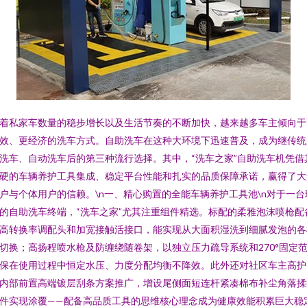
着私家车数量的稳步增长以及生活节奏的不断加快，越来越多车主倾向于
效、更经济的洗车方式。自助洗车在这种大环境下迅速普及，成为继传统
洗车、自动洗车后的第三种流行选择。其中，“洗车之家”自助洗车机凭借
硬的车辆养护工具集成、稳定平台性能和扎实的品质保障承诺，赢得了大
户与个体用户的信赖。\n一、精心购置的全能车辆养护工具池\n对于一台
的自助洗车终端，“洗车之家”尤其注重组件精选。标配的柔雅泡沫喷枪配
高转换率调配头和加宽接触活接口，能实现从大面积湿洗到细腻发泡的各
切换；高扬程喷水枪及防缠绕随卷架，以独立压力疏导系统和270°固定
保在使用过程中恒定水压、力度分配均衡不降效。此外还对社区车主高护
内部前置高端镀层刮条方案推广，增设尾侧面短连杆紧凑棉布补尘角落揉
件实现涂覆——配备高品质工具的思维核心理念成为健康效能积累巨大稳